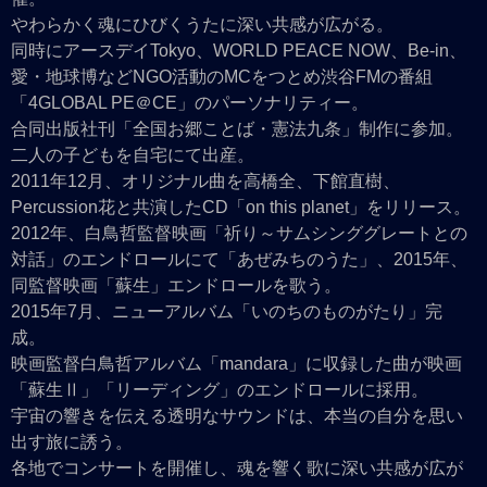
やわらかく魂にひびくうたに深い共感が広がる。
同時にアースデイTokyo、WORLD PEACE NOW、Be-in、
愛・地球博などNGO活動のMCをつとめ渋谷FMの番組
「4GLOBAL PE＠CE」のパーソナリティー。
合同出版社刊「全国お郷ことば・憲法九条」制作に参加。
二人の子どもを自宅にて出産。
2011年12月、オリジナル曲を高橋全、下館直樹、
Percussion花と共演したCD「on this planet」をリリース。
2012年、白鳥哲監督映画「祈り～サムシンググレートとの
対話」のエンドロールにて「あぜみちのうた」、2015年、
同監督映画「蘇生」エンドロールを歌う。
2015年7月、ニューアルバム「いのちのものがたり」完
成。
映画監督白鳥哲アルバム「mandara」に収録した曲が映画
「蘇生Ⅱ」「リーディング」のエンドロールに採用。
宇宙の響きを伝える透明なサウンドは、本当の自分を思い
出す旅に誘う。
各地でコンサートを開催し、魂を響く歌に深い共感が広が