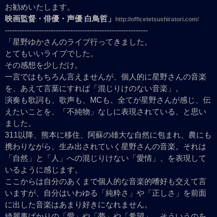
お勧めいたします。
映画監督・俳優・声優 白鳥哲」
http://officetetsushiratori.com/
-----------------------------------------------------------
「星野ゆかさんのライブ行ってきました。
とてもいいライブでした。
その感想を少しだけ。
一言ではもちろん言えませんが、個人的に星野さんの音楽
を、あえて言葉にすれば「混じりけのない音楽」。
演奏も歌詞も、歌声も、MCも、全てが星野さんが感じ、伝
えたいことを、「不純物」なしに表現されている、と思い
ました。
311以降、熊本に移住、阿蘇の雄大な自然に包まれ、農にも
携わりながら、生み出されていく星野さんの音楽。それは
「自然」と「人」への混じりけない「愛情」、を表現して
いるように感じます。
ここからは自分のあくまで個人的な音楽的嗜好も交えて言
いますが、自分はいわゆる「純粋さ」や「正しさ」を前面
に出した音楽はあまり好きになれません。
綺麗事ばかりの「愛」や「夢」や「希望」。そういうのを