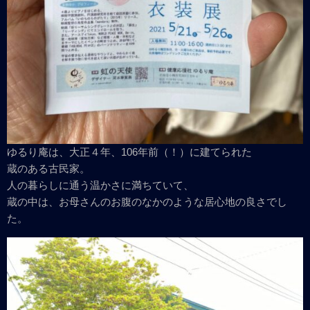
ゆるり庵は、大正４年、106年前（！）に建てられた
蔵のある古民家。
人の暮らしに通う温かさに満ちていて、
蔵の中は、お母さんのお腹のなかのような居心地の良さでし
た。