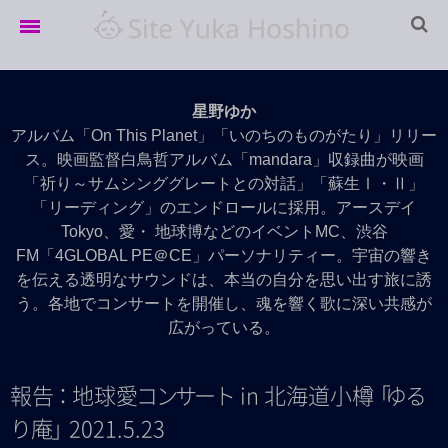
Home
星野ゆか
LIVE info
アルバム「On This Planet」「いのちのものがたり」リリー
ス。映画監督白鳥哲アルバム「mandara」収録曲が映画
LIVE Archives
「祈り～サムシンググレートとの対話」「蘇生Ⅰ・Ⅱ」
「リーディング」のエンドロールに採用。アースデイ
Movie
Tokyo、愛・ 地球博などのイベントMC、渋谷
Discography
FM「4GLOBAL PE＠CE」パーソナリティー。宇宙の響き
を伝える透明なサウンドは、本当の自分を思い出す旅に誘
Profile
う。各地でコンサートを開催し、魂を響く歌に深い共感が
広がっている。
報
告
：
地球
愛
コ
ン
サ
ー
ト
in 北海道小
樽
「
ゆ
る
り
庵
」
2021.5.23