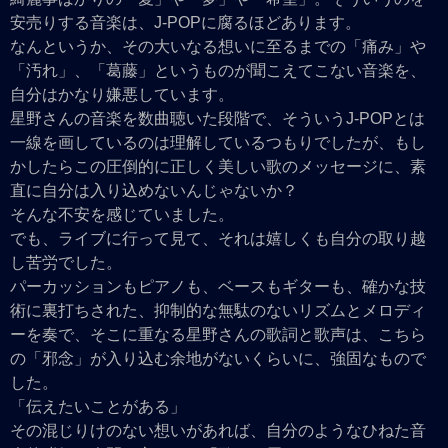
安売りする音楽は、J-POPに腐るほどあります。
なんというか、その大いなる想いに至るまでの「痛み」や
「汚れ」、「葛藤」というものが聞こえてこない音楽を、
自分はかなり嫌悪しています。
星野さんの音楽を数曲聴いた段階で、そういうJ-POPとは
一線を画しているのは理解しているつもりでしたが、もし
かしたらこの圧倒的に正しく美しい歌のメッセージに、素
直に自分は入り込めないんじゃないか？
そんな不安を感じていました。
でも、ライブに行って見て、それは嬉しくも自分の取り越
し苦労でした。
パーカッションもピアノも、ベースもギターも、確かな技
術に裏打ちされた、抑制的な無駄のないリズムとメロディ
ーを奏で、そこに重なる星野さんの歌詞と歌声は、こちら
の「邪念」が入り込む余地がないくらいに、強固なもので
した。
「伝えたいことがある」
その混じりけのない想いがあれば、自分のようなひねた音