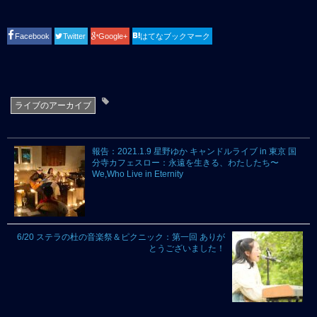
Facebook
Twitter
Google+
はてなブックマーク
ライブのアーカイブ
報告：2021.1.9 星野ゆか キャンドルライブ in 東京 国
分寺カフェスロー：永遠を生きる、わたしたち〜
We,Who Live in Eternity
6/20 ステラの杜の音楽祭＆ピクニック：第一回 ありが
とうございました！