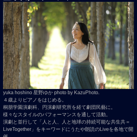
yuka hoshino 星野ゆか photo by KazuPhoto.
４歳よりピアノをはじめる。
桐朋学園演劇科、円演劇研究所を経て劇団民藝に。
様々なスタイルのパフォーマンスを通して活動。
演劇と並行して「人と人、人と地球の持続可能な共生共＝
LiveTogether」をキーワードにうたや朗読のLiveを各地で開
催。