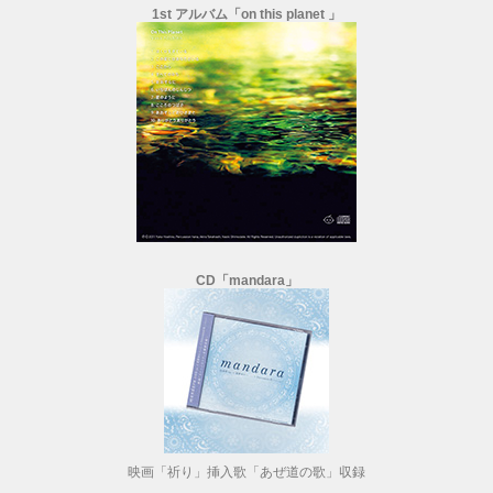
1st アルバム「on this planet 」
CD「mandara」
映画「祈り」挿入歌「あぜ道の歌」収録