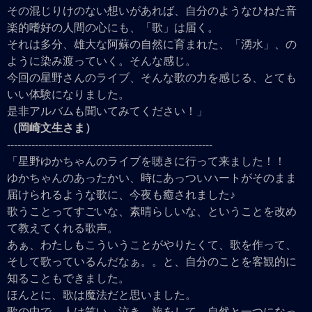
その混じりけのない想いがあれば、自分のようなひねた音
楽的嗜好の人間の心にも、「歌」は届く。
それは多分、雄大な阿蘇の自然に育まれた、「湧水」、の
ように染み渡っていく。そんな感じ。
今回の星野さんのライブ、そんな歌の力を感じる、とても
いい体験になりました。
是非アルバムも聞いてみてください！」
（岡崎文生さま）
-----------------------------------------------------------
「星野ゆかちゃんのライブを聴きに行って来ました！！
ゆかちゃんのあったかい、時にあっついハートがそのまま
届けられるような歌に、今夜も癒されました♪
歌うことってすごいな、素晴らしいな、ということを改め
て教えてくれる歌声。
あぁ、わたしもこういうことがやりたくて、歌を作って、
そして歌っているんだなぁ。。と、自分のことを客観的に
知ることもできました。
ほんとに、歌は魔法だと思いました。
歌の中で、人は笑い、泣き、旅をして、自然と一つになっ