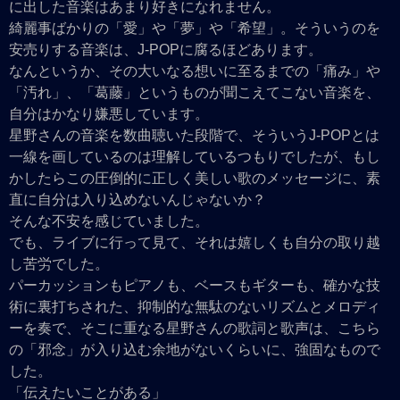
に出した音楽はあまり好きになれません。
綺麗事ばかりの「愛」や「夢」や「希望」。そういうのを
安売りする音楽は、J-POPに腐るほどあります。
なんというか、その大いなる想いに至るまでの「痛み」や
「汚れ」、「葛藤」というものが聞こえてこない音楽を、
自分はかなり嫌悪しています。
星野さんの音楽を数曲聴いた段階で、そういうJ-POPとは
一線を画しているのは理解しているつもりでしたが、もし
かしたらこの圧倒的に正しく美しい歌のメッセージに、素
直に自分は入り込めないんじゃないか？
そんな不安を感じていました。
でも、ライブに行って見て、それは嬉しくも自分の取り越
し苦労でした。
パーカッションもピアノも、ベースもギターも、確かな技
術に裏打ちされた、抑制的な無駄のないリズムとメロディ
ーを奏で、そこに重なる星野さんの歌詞と歌声は、こちら
の「邪念」が入り込む余地がないくらいに、強固なもので
した。
「伝えたいことがある」