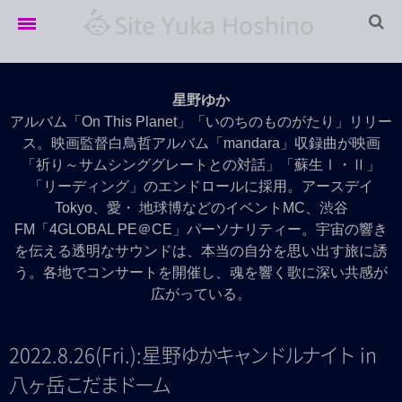
Home
星野ゆか
LIVE info
アルバム「On This Planet」「いのちのものがたり」リリー
ス。映画監督白鳥哲アルバム「mandara」収録曲が映画
LIVE Archives
「祈り～サムシンググレートとの対話」「蘇生Ⅰ・Ⅱ」
「リーディング」のエンドロールに採用。アースデイ
Movie
Tokyo、愛・ 地球博などのイベントMC、渋谷
Discography
FM「4GLOBAL PE＠CE」パーソナリティー。宇宙の響き
を伝える透明なサウンドは、本当の自分を思い出す旅に誘
Profile
う。各地でコンサートを開催し、魂を響く歌に深い共感が
広がっている。
2022.8.26(Fri.):星
野
ゆ
か
キ
ャ
ン
ド
ル
ナ
イ
ト
in
八
ヶ
岳
こ
だ
ま
ド
ー
ム