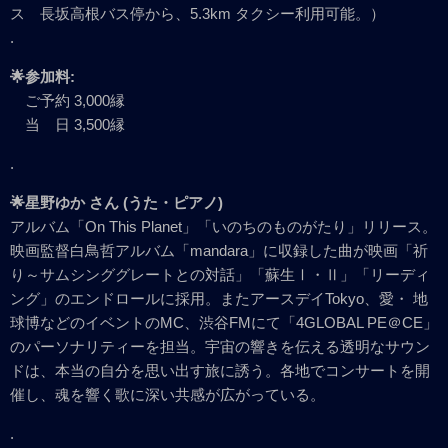
ス 長坂高根バス停から、5.3km タクシー利用可能。）
.
🌟参加料:
ご予約 3,000縁
当 日 3,500縁
.
🌟星野ゆか さん (うた・ピアノ)
アルバム「On This Planet」「いのちのものがたり」リリース。
映画監督白鳥哲アルバム「mandara」に収録した曲が映画「祈
り～サムシンググレートとの対話」「蘇生Ⅰ・Ⅱ」「リーディ
ング」のエンドロールに採用。またアースデイTokyo、愛・ 地
球博などのイベントのMC、渋谷FMにて「4GLOBAL PE＠CE」
のパーソナリティーを担当。宇宙の響きを伝える透明なサウン
ドは、本当の自分を思い出す旅に誘う。各地でコンサートを開
催し、魂を響く歌に深い共感が広がっている。
.