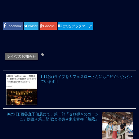
Facebook
Twitter
Google+
はてなブックマーク
ライヴのお知らせ
1.11(火)ライブをカフェスローさんにもご紹介いただい
ています！
9/25(日)西谷直子個展にて、第一部「セロ弾きのゴーシ
ュ」朗読＋第二部 歌と演奏＠東京青梅「繭蔵」