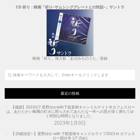
CD 祈り：映画「祈り~サムシンググレートとの対話~」サントラ
映画「祈り」挿入歌「あぜみちのうた」収録
最近の投稿
【感謝】2023/1/7 星野ゆかwith下舘直樹キャンドルナイト＠カフェスロー
は、あたたかい蝋燭の灯火に照らされてあらたな一年への思が深く満ちてゆ
く特別な時間となりました。
2023年1月9日
【 詳細決定✨】星野ゆか with 下館直樹キャンドルライブ2023 in カフェス
ロー国分寺 1/7 (Sat.)