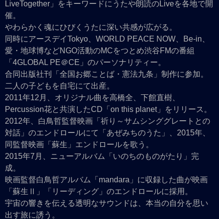
LiveTogether」をキーワードにうたや朗読のLiveを各地で開
催。
やわらかく魂にひびくうたに深い共感が広がる。
同時にアースデイTokyo、WORLD PEACE NOW、Be-in、
愛・地球博などNGO活動のMCをつとめ渋谷FMの番組
「4GLOBAL PE＠CE」のパーソナリティー。
合同出版社刊「全国お郷ことば・憲法九条」制作に参加。
二人の子どもを自宅にて出産。
2011年12月、オリジナル曲を高橋全、下館直樹、
Percussion花と共演したCD「on this planet」をリリース。
2012年、白鳥哲監督映画「祈り～サムシンググレートとの
対話」のエンドロールにて「あぜみちのうた」、2015年、
同監督映画「蘇生」エンドロールを歌う。
2015年7月、ニューアルバム「いのちのものがたり」完
成。
映画監督白鳥哲アルバム「mandara」に収録した曲が映画
「蘇生Ⅱ」「リーディング」のエンドロールに採用。
宇宙の響きを伝える透明なサウンドは、本当の自分を思い
出す旅に誘う。