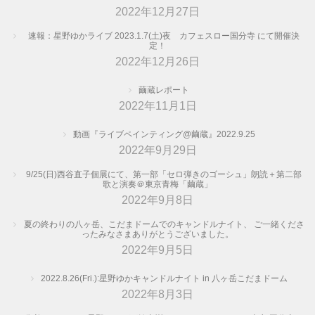
2022年12月27日
速報：星野ゆかライブ 2023.1.7(土)夜 カフェスロー国分寺 にて開催決
定！
2022年12月26日
繭蔵レポート
2022年11月1日
動画『ライブペインティング@繭蔵』2022.9.25
2022年9月29日
9/25(日)西谷直子個展にて、第一部「セロ弾きのゴーシュ」朗読＋第二部
歌と演奏＠東京青梅「繭蔵」
2022年9月8日
夏の終わりの八ヶ岳、こだまドームでのキャンドルナイト、 ご一緒くださ
ったみなさまありがとうございました。
2022年9月5日
2022.8.26(Fri.):星野ゆかキャンドルナイト in 八ヶ岳こだまドーム
2022年8月3日