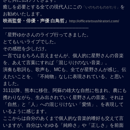
癒しを必要とする全ての現代人にこの
を
「いのちのものがたり」
お勧めいたします。
映画監督・俳優・声優 白鳥哲」
http://officetetsushiratori.com/
-----------------------------------------------------------
「星野ゆかさんのライブ行ってきました。
とてもいいライブでした。
その感想を少しだけ。
一言ではもちろん言えませんが、個人的に星野さんの音楽
を、あえて言葉にすれば「混じりけのない音楽」。
演奏も歌詞も、歌声も、MCも、全てが星野さんが感じ、伝
えたいことを、「不純物」なしに表現されている、と思い
ました。
311以降、熊本に移住、阿蘇の雄大な自然に包まれ、農にも
携わりながら、生み出されていく星野さんの音楽。それは
「自然」と「人」への混じりけない「愛情」、を表現して
いるように感じます。
ここからは自分のあくまで個人的な音楽的嗜好も交えて言
いますが、自分はいわゆる「純粋さ」や「正しさ」を前面