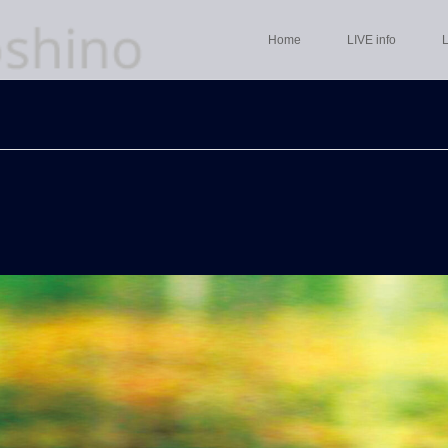
Home
LIVE info
L