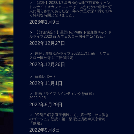
【感謝】2023/1/7 星野ゆかwith下舘直樹キャン
ドルナイト＠カフェスローは、あたたかい蝋燭の灯
火に照らされてあらたな一年への思が深く満ちてゆ
く特別な時間となりました。
2023年1月9日
【 詳細決定✨】星野ゆか with 下館直樹キャンド
ルライブ2023 in カフェスロー国分寺 1/7 (Sat.)
2022年12月27日
速報：星野ゆかライブ 2023.1.7(土)夜 カフェ
スロー国分寺 にて開催決定！
2022年12月26日
繭蔵レポート
2022年11月1日
動画『ライブペインティング@繭蔵』
2022.9.25
2022年9月29日
9/25(日)西谷直子個展にて、第一部「セロ弾き
のゴーシュ」朗読＋第二部 歌と演奏＠東京青梅
「繭蔵」
2022年9月8日