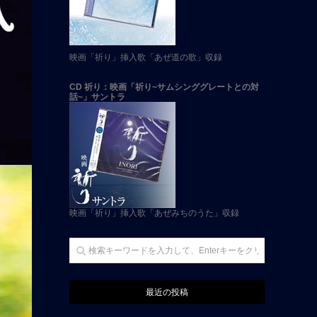
映画「祈り」挿入歌「あぜ道の歌」収録
CD 祈り：映画「祈り~サムシンググレートとの対
話~」サントラ
映画「祈り」挿入歌「あぜみちのうた」収録
最近の投稿