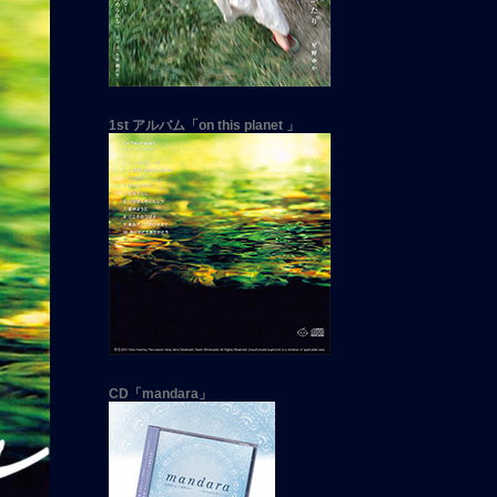
1st アルバム「on this planet 」
CD「mandara」