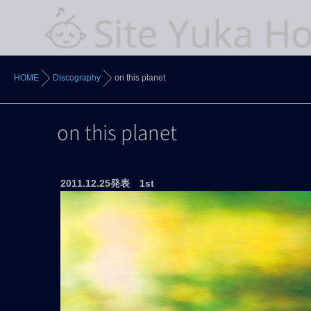
HOME
Discography
on this planet
on this planet
2011.12.25発表 1st