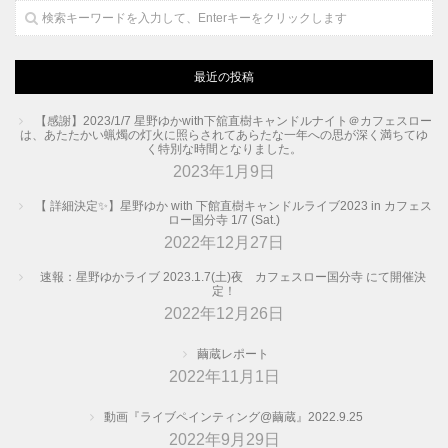
最近の投稿
【感謝】2023/1/7 星野ゆかwith下舘直樹キャンドルナイト＠カフェスロー
は、あたたかい蝋燭の灯火に照らされてあらたな一年への思が深く満ちてゆ
く特別な時間となりました。
2023年1月9日
【 詳細決定✨】星野ゆか with 下館直樹キャンドルライブ2023 in カフェス
ロー国分寺 1/7 (Sat.)
2022年12月27日
速報：星野ゆかライブ 2023.1.7(土)夜 カフェスロー国分寺 にて開催決
定！
2022年12月26日
繭蔵レポート
2022年11月1日
動画『ライブペインティング@繭蔵』2022.9.25
2022年9月29日