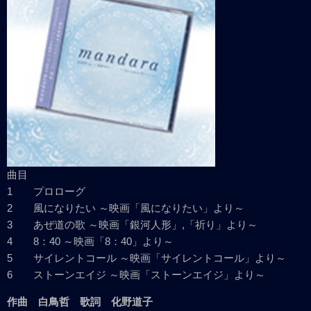
曲目
1 プロローグ
2 風になりたい ～映画「風になりたい」より～
3 あぜ道の歌 ～映画「銀河人形」,「祈り」より～
4 8：40 ～映画「8：40」より～
5 サイレントコール ～映画「サイレントコール」より～
6 ストーンエイジ ～映画「ストーンエイジ」より～
作曲 白鳥哲 歌詞 化野道子