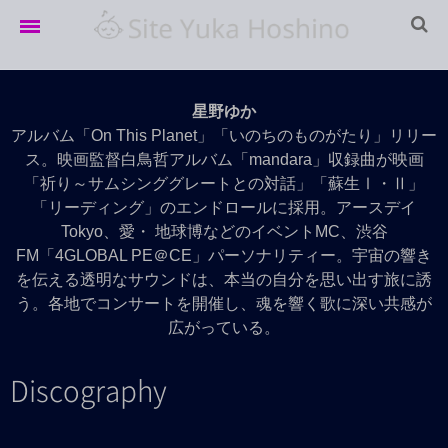
Home
星野ゆか
LIVE info
アルバム「On This Planet」「いのちのものがたり」リリー
ス。映画監督白鳥哲アルバム「mandara」収録曲が映画
LIVE Archives
「祈り～サムシンググレートとの対話」「蘇生Ⅰ・Ⅱ」
「リーディング」のエンドロールに採用。アースデイ
Movie
Tokyo、愛・ 地球博などのイベントMC、渋谷
Discography
FM「4GLOBAL PE＠CE」パーソナリティー。宇宙の響き
を伝える透明なサウンドは、本当の自分を思い出す旅に誘
Profile
う。各地でコンサートを開催し、魂を響く歌に深い共感が
広がっている。
Discography