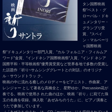
タン国際映画
祭”ベスト・グ
ローバル・ドキ
ュメンタリー・
グランプリ受
賞、”スペイ
ン・マルベーリ
ャ国際映画
祭”ドキュメンタリー部門入賞、”カル フォルニア・フィルムア
ワード”金賞、”インドネシア国際映画祭”入賞、”インド ネシア
国際平和・平等映画祭”優秀賞受賞など世界各地で多数の受賞し
た話題作「祈り~サムシンググレートとの対話」のオリジナ
ル・サウンドトラッ ク。
映画の中に流れる癒しのメロディーをピアニスト、作曲家、ア
レンジャー として著名な高橋全と、星野ゆか、Precussion花が
奏でる。映画で使用さ れた曲のほか、映画「祈り」に宛てた珠
玉の名曲を収録。挿入歌「あぜみちのうた」に、ピアノ演奏と
うたで参加しています。
（「あぜみちのうた」は、CD「mandara」にも収録されていま