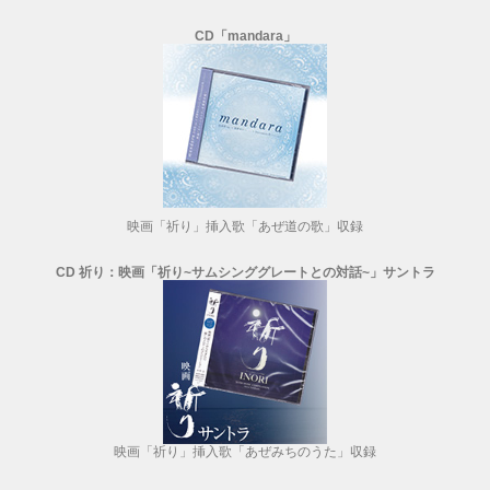
CD「mandara」
映画「祈り」挿入歌「あぜ道の歌」収録
CD 祈り：映画「祈り~サムシンググレートとの対話~」サントラ
映画「祈り」挿入歌「あぜみちのうた」収録