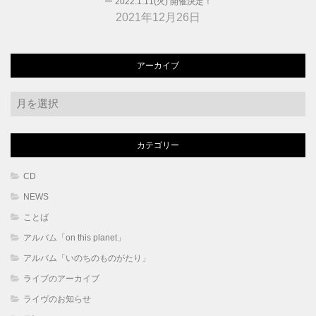
ー 2022.1.11(火) 開催決定！
2021年12月26日
アーカイブ
ア
ー
カ
カテゴリー
イ
ブ
CD
NEWS
ことば
アルバム「on this planet」
アルバム「いのちのものがたり」
ライブのアーカイブ
ライヴのお知らせ