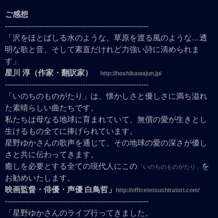
ご感想
-----------------------------------------------------------
「沢をほとばしる水のような、草原を渡る風のような…透
明な歌と音、そして素直だけれど力強い詩に清められま
す」
星川 淳（作家・翻訳家）
http://hoshikawajun.jp/
-----------------------------------------------------------
「いのちのものがたり」は、懐かしさと優しさに満ち溢れ
た素晴らしい曲たちです。
私たちは母なる地球に育まれていて、無償の愛が生きとし
生けるもの全てに捧げられています。
星野ゆかさんの歌声を通じて、その地球の愛の深さが優し
さと共に伝わってきます。
癒しを必要とする全ての現代人にこの
を
「いのちのものがたり」
お勧めいたします。
映画監督・俳優・声優 白鳥哲」
http://officetetsushiratori.com/
-----------------------------------------------------------
「星野ゆかさんのライブ行ってきました。