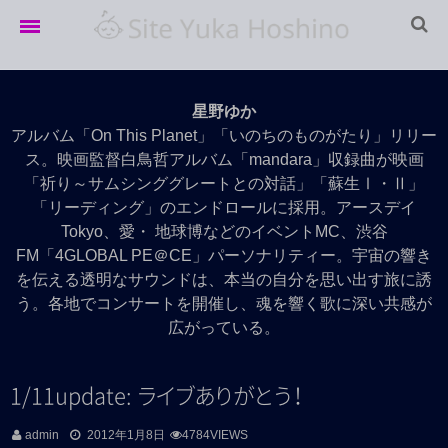
Home
星野ゆか
LIVE info
アルバム「On This Planet」「いのちのものがたり」リリー
ス。映画監督白鳥哲アルバム「mandara」収録曲が映画
LIVE Archives
「祈り～サムシンググレートとの対話」「蘇生Ⅰ・Ⅱ」
「リーディング」のエンドロールに採用。アースデイ
Movie
Tokyo、愛・ 地球博などのイベントMC、渋谷
Discography
FM「4GLOBAL PE＠CE」パーソナリティー。宇宙の響き
を伝える透明なサウンドは、本当の自分を思い出す旅に誘
Profile
う。各地でコンサートを開催し、魂を響く歌に深い共感が
広がっている。
1/11update:
ラ
イ
ブ
あ
り
が
と
う
！
admin
2012年1月8日
4784VIEWS