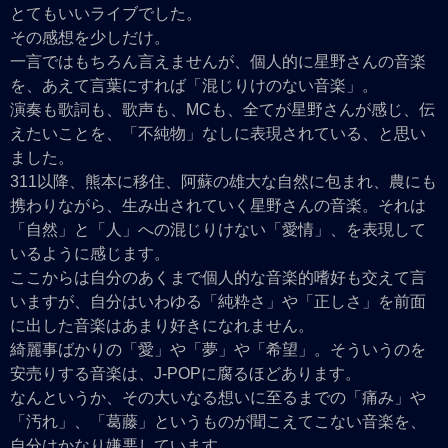
とてもいいライブでした。
その感想を少しだけ。
一言ではもちろん言えませんが、個人的に星野さんの音楽
を、あえて言葉にすれば「混じりけのない音楽」。
演奏も歌詞も、歌声も、MCも、全てが星野さんが感じ、伝
えたいことを、「不純物」なしに表現されている、と思い
ました。
311以降、熊本に移住、阿蘇の雄大な自然に包まれ、農にも
携わりながら、生み出されていく星野さんの音楽。それは
「自然」と「人」への混じりけない「愛情」、を表現して
いるように感じます。
ここからは自分のあくまで個人的な音楽的嗜好も交えて言
いますが、自分はいわゆる「純粋さ」や「正しさ」を前面
に出した音楽はあまり好きになれません。
綺麗事ばかりの「愛」や「夢」や「希望」。そういうのを
安売りする音楽は、J-POPに腐るほどあります。
なんというか、その大いなる想いに至るまでの「痛み」や
「汚れ」、「葛藤」というものが聞こえてこない音楽を、
自分はかなり嫌悪しています。