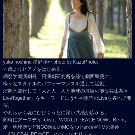
yuka hoshino 星野ゆか photo by KazuPhoto.
４歳よりピアノをはじめる。
桐朋学園演劇科、円演劇研究所を経て劇団民藝に。
様々なスタイルのパフォーマンスを通して活動。
演劇と並行して「人と人、人と地球の持続可能な共生共＝
LiveTogether」をキーワードにうたや朗読のLiveを各地で開
催。
やわらかく魂にひびくうたに深い共感が広がる。
同時にアースデイTokyo、WORLD PEACE NOW、Be-in、
愛・地球博などNGO活動のMCをつとめ渋谷FMの番組
「4GLOBAL PE＠CE」のパーソナリティー。