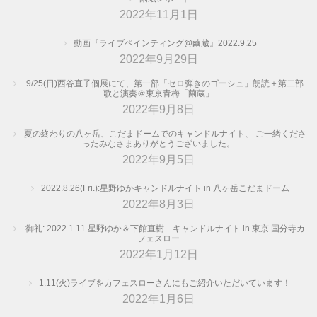
2022年11月1日
動画『ライブペインティング@繭蔵』2022.9.25
2022年9月29日
9/25(日)西谷直子個展にて、第一部「セロ弾きのゴーシュ」朗読＋第二部
歌と演奏＠東京青梅「繭蔵」
2022年9月8日
夏の終わりの八ヶ岳、こだまドームでのキャンドルナイト、 ご一緒くださ
ったみなさまありがとうございました。
2022年9月5日
2022.8.26(Fri.):星野ゆかキャンドルナイト in 八ヶ岳こだまドーム
2022年8月3日
御礼: 2022.1.11 星野ゆか＆下館直樹 キャンドルナイト in 東京 国分寺カ
フェスロー
2022年1月12日
1.11(火)ライブをカフェスローさんにもご紹介いただいています！
2022年1月6日