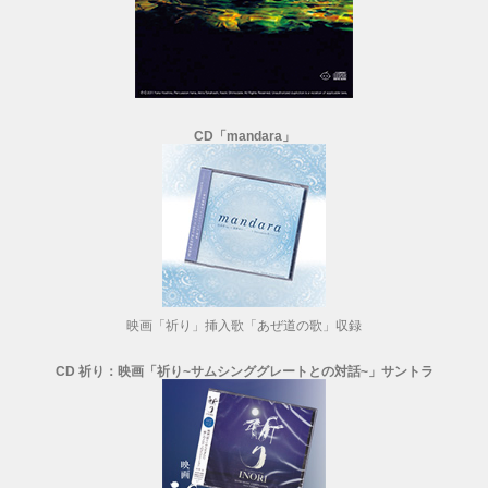
CD「mandara」
映画「祈り」挿入歌「あぜ道の歌」収録
CD 祈り：映画「祈り~サムシンググレートとの対話~」サントラ