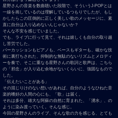
星野さんの音楽を数曲聴いた段階で、そういうJ-POPとは
一線を画しているのは理解しているつもりでしたが、もし
かしたらこの圧倒的に正しく美しい歌のメッセージに、素
直に自分は入り込めないんじゃないか？
そんな不安を感じていました。
でも、ライブに行って見て、それは嬉しくも自分の取り越
し苦労でした。
パーカッションもピアノも、ベースもギターも、確かな技
術に裏打ちされた、抑制的な無駄のないリズムとメロディ
ーを奏で、そこに重なる星野さんの歌詞と歌声は、こちら
の「邪念」が入り込む余地がないくらいに、強固なもので
した。
「伝えたいことがある」
その混じりけのない想いがあれば、自分のようなひねた音
楽的嗜好の人間の心にも、「歌」は届く。
それは多分、雄大な阿蘇の自然に育まれた、「湧水」、の
ように染み渡っていく。そんな感じ。
今回の星野さんのライブ、そんな歌の力を感じる、とても