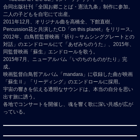
合同出版社刊「全国お郷ことば・憲法九条」制作に参加。
二人の子どもを自宅にて出産。
2011年12月、オリジナル曲を高橋全、下館直樹、
Percussion花と共演したCD「on this planet」をリリース。
2012年、白鳥哲監督映画「祈り～サムシンググレートとの
対話」のエンドロールにて「あぜみちのうた」、2015年、
同監督映画「蘇生」エンドロールを歌う。
2015年7月、ニューアルバム「いのちのものがたり」完
成。
映画監督白鳥哲アルバム「mandara」に収録した曲が映画
「蘇生Ⅱ」「リーディング」のエンドロールに採用。
宇宙の響きを伝える透明なサウンドは、本当の自分を思い
出す旅に誘う。
各地でコンサートを開催し、魂を響く歌に深い共感が広が
っている。