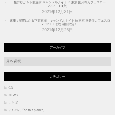
星野ゆか＆下館直樹 キャンドルナイト in 東京 国分寺カフェスロー
2022.1.11(火)
2021年12月31日
速報：星野ゆか＆下館直樹 キャンドルナイト in 東京 国分寺カフェスロ
ー 2022.1.11(火) 開催決定！
2021年12月26日
アーカイブ
ア
ー
カ
カテゴリー
イ
ブ
CD
NEWS
ことば
アルバム「on this planet」