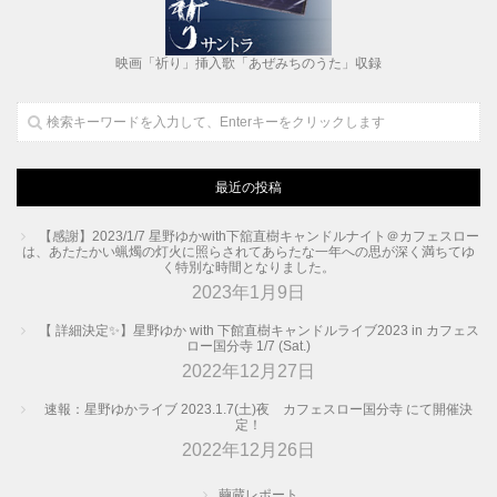
映画「祈り」挿入歌「あぜみちのうた」収録
最近の投稿
【感謝】2023/1/7 星野ゆかwith下舘直樹キャンドルナイト＠カフェスロー
は、あたたかい蝋燭の灯火に照らされてあらたな一年への思が深く満ちてゆ
く特別な時間となりました。
2023年1月9日
【 詳細決定✨】星野ゆか with 下館直樹キャンドルライブ2023 in カフェス
ロー国分寺 1/7 (Sat.)
2022年12月27日
速報：星野ゆかライブ 2023.1.7(土)夜 カフェスロー国分寺 にて開催決
定！
2022年12月26日
繭蔵レポート