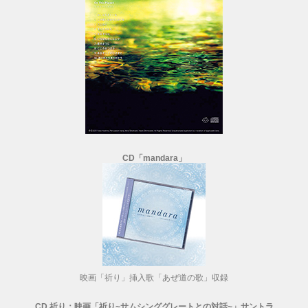
CD「mandara」
映画「祈り」挿入歌「あぜ道の歌」収録
CD 祈り：映画「祈り~サムシンググレートとの対話~」サントラ