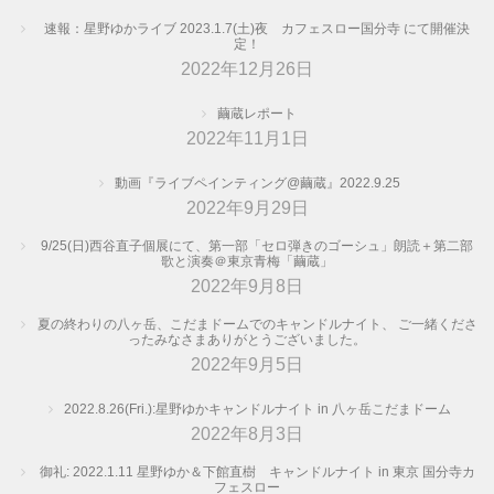
速報：星野ゆかライブ 2023.1.7(土)夜 カフェスロー国分寺 にて開催決
定！
2022年12月26日
繭蔵レポート
2022年11月1日
動画『ライブペインティング@繭蔵』2022.9.25
2022年9月29日
9/25(日)西谷直子個展にて、第一部「セロ弾きのゴーシュ」朗読＋第二部
歌と演奏＠東京青梅「繭蔵」
2022年9月8日
夏の終わりの八ヶ岳、こだまドームでのキャンドルナイト、 ご一緒くださ
ったみなさまありがとうございました。
2022年9月5日
2022.8.26(Fri.):星野ゆかキャンドルナイト in 八ヶ岳こだまドーム
2022年8月3日
御礼: 2022.1.11 星野ゆか＆下館直樹 キャンドルナイト in 東京 国分寺カ
フェスロー