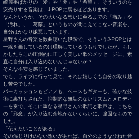
綺麗事ばかりの「愛」や「夢」や「希望」。そういうのを
安売りする音楽は、J-POPに腐るほどあります。
なんというか、その大いなる想いに至るまでの「痛み」や
「汚れ」、「葛藤」というものが聞こえてこない音楽を、
自分はかなり嫌悪しています。
星野さんの音楽を数曲聴いた段階で、そういうJ-POPとは
一線を画しているのは理解しているつもりでしたが、もし
かしたらこの圧倒的に正しく美しい歌のメッセージに、素
直に自分は入り込めないんじゃないか？
そんな不安を感じていました。
でも、ライブに行って見て、それは嬉しくも自分の取り越
し苦労でした。
パーカッションもピアノも、ベースもギターも、確かな技
術に裏打ちされた、抑制的な無駄のないリズムとメロディ
ーを奏で、そこに重なる星野さんの歌詞と歌声は、こちら
の「邪念」が入り込む余地がないくらいに、強固なもので
した。
「伝えたいことがある」
その混じりけのない想いがあれば、自分のようなひねた音