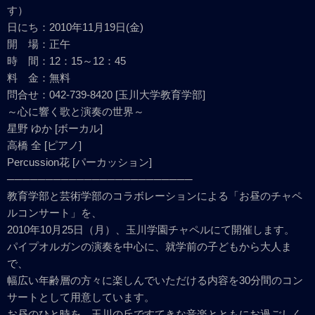
す）
日にち：2010年11月19日(金)
開 場：正午
時 間：12：15～12：45
料 金：無料
問合せ：042-739-8420 [玉川大学教育学部]
～心に響く歌と演奏の世界～
星野 ゆか [ボーカル]
高橋 全 [ピアノ]
Percussion花 [パーカッション]
────────────────────────
教育学部と芸術学部のコラボレーションによる「お昼のチャペ
ルコンサート」を、
2010年10月25日（月）、玉川学園チャペルにて開催します。
パイプオルガンの演奏を中心に、就学前の子どもから大人ま
で、
幅広い年齢層の方々に楽しんでいただける内容を30分間のコン
サートとして用意しています。
お昼のひと時を、玉川の丘ですてきな音楽とともにお過ごしく