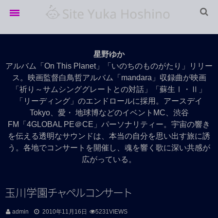
Home
星野ゆか
LIVE info
アルバム「On This Planet」「いのちのものがたり」リリー
ス。映画監督白鳥哲アルバム「mandara」収録曲が映画
LIVE Archives
「祈り～サムシンググレートとの対話」「蘇生Ⅰ・Ⅱ」
「リーディング」のエンドロールに採用。アースデイ
Movie
Tokyo、愛・ 地球博などのイベントMC、渋谷
Discography
FM「4GLOBAL PE＠CE」パーソナリティー。宇宙の響き
を伝える透明なサウンドは、本当の自分を思い出す旅に誘
Profile
う。各地でコンサートを開催し、魂を響く歌に深い共感が
広がっている。
玉川学
園
チ
ャ
ペ
ル
コ
ン
サ
ー
ト
admin
2010年11月16日
5231VIEWS