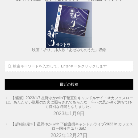
映画「祈り」挿入歌「あぜみちのうた」収録
最近の投稿
【感謝】2023/1/7 星野ゆかwith下舘直樹キャンドルナイト＠カフェスロー
は、あたたかい蝋燭の灯火に照らされてあらたな一年への思が深く満ちてゆ
く特別な時間となりました。
2023年1月9日
【 詳細決定✨】星野ゆか with 下館直樹キャンドルライブ2023 in カフェス
ロー国分寺 1/7 (Sat.)
2022年12月27日