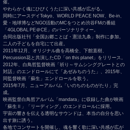
催。
やわらかく魂にひびくうたに深い共感が広がる。
同時にアースデイTokyo、WORLD PEACE NOW、Be-in、
愛・地球博などNGO活動のMCをつとめ渋谷FMの番組
「4GLOBAL PE＠CE」のパーソナリティー。
合同出版社刊「全国お郷ことば・憲法九条」制作に参加。
二人の子どもを自宅にて出産。
2011年12月、オリジナル曲を高橋全、下館直樹、
Percussion花と共演したCD「on this planet」をリリース。
2012年、白鳥哲監督映画「祈り～サムシンググレートとの
対話」のエンドロールにて「あぜみちのうた」、2015年、
同監督映画「蘇生」エンドロールを歌う。
2015年7月、ニューアルバム「いのちのものがたり」完
成。
映画監督白鳥哲アルバム「mandara」に収録した曲が映画
「蘇生Ⅱ」「リーディング」のエンドロールに採用。
宇宙の響きを伝える透明なサウンドは、本当の自分を思い
出す旅に誘う。
各地でコンサートを開催し、魂を響く歌に深い共感が広が