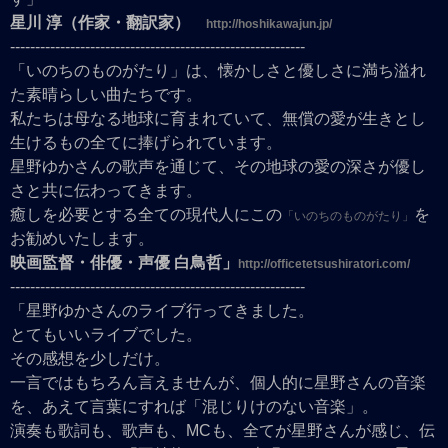
星川 淳（作家・翻訳家）
http://hoshikawajun.jp/
-----------------------------------------------------------
「いのちのものがたり」は、懐かしさと優しさに満ち溢れ
た素晴らしい曲たちです。
私たちは母なる地球に育まれていて、無償の愛が生きとし
生けるもの全てに捧げられています。
星野ゆかさんの歌声を通じて、その地球の愛の深さが優し
さと共に伝わってきます。
癒しを必要とする全ての現代人にこの
を
「いのちのものがたり」
お勧めいたします。
映画監督・俳優・声優 白鳥哲」
http://officetetsushiratori.com/
-----------------------------------------------------------
「星野ゆかさんのライブ行ってきました。
とてもいいライブでした。
その感想を少しだけ。
一言ではもちろん言えませんが、個人的に星野さんの音楽
を、あえて言葉にすれば「混じりけのない音楽」。
演奏も歌詞も、歌声も、MCも、全てが星野さんが感じ、伝