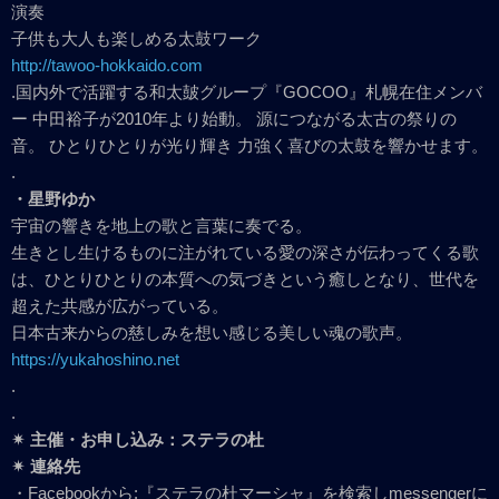
演奏
子供も大人も楽しめる太鼓ワーク
http://tawoo-hokkaido.com
.国内外で活躍する和太皷グループ『GOCOO』札幌在住メンバ
ー 中田裕子が2010年より始動。 源につながる太古の祭りの
音。 ひとりひとりが光り輝き 力強く喜びの太鼓を響かせます。
.
・星野ゆか
宇宙の響きを地上の歌と言葉に奏でる。
生きとし生けるものに注がれている愛の深さが伝わってくる歌
は、ひとりひとりの本質への気づきという癒しとなり、世代を
超えた共感が広がっている。
日本古来からの慈しみを想い感じる美しい魂の歌声。
https://yukahoshino.net
.
.
✴︎ 主催・お申し込み：ステラの杜
✴︎ 連絡先
・Facebookから:『ステラの杜マーシャ』を検索しmessengerに