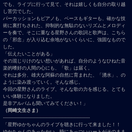
でも、ライブに行って見て、それは嬉しくも自分の取り越
し苦労でした。
パーカッションもピアノも、ベースもギターも、確かな技
術に裏打ちされた、抑制的な無駄のないリズムとメロディ
ーを奏で、そこに重なる星野さんの歌詞と歌声は、こちら
の「邪念」が入り込む余地がないくらいに、強固なもので
した。
「伝えたいことがある」
その混じりけのない想いがあれば、自分のようなひねた音
楽的嗜好の人間の心にも、「歌」は届く。
それは多分、雄大な阿蘇の自然に育まれた、「湧水」、の
ように染み渡っていく。そんな感じ。
今回の星野さんのライブ、そんな歌の力を感じる、とても
いい体験になりました。
是非アルバムも聞いてみてください！」
（岡崎文生さま）
-----------------------------------------------------------
「星野ゆかちゃんのライブを聴きに行って来ました！！
ゆかちゃんのあったかい、時にあっついハートがそのまま