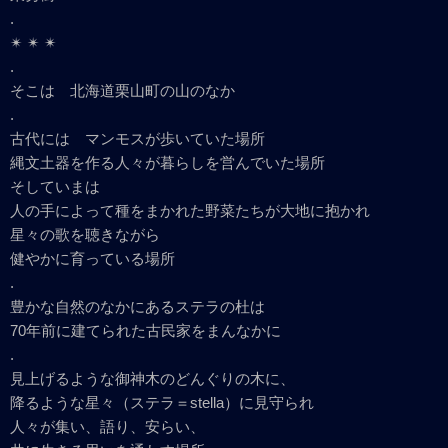
.
✴︎ ✴︎ ✴︎
.
そこは 北海道栗山町の山のなか
.
古代には マンモスが歩いていた場所
縄文土器を作る人々が暮らしを営んでいた場所
そしていまは
人の手によって種をまかれた野菜たちが大地に抱かれ
星々の歌を聴きながら
健やかに育っている場所
.
豊かな自然のなかにあるステラの杜は
70年前に建てられた古民家をまんなかに
.
見上げるような御神木のどんぐりの木に、
降るような星々（ステラ＝stella）に見守られ
人々が集い、語り、安らい、