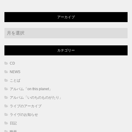
アーカイブ
ア
ー
カ
カテゴリー
イ
ブ
CD
NEWS
ことば
アルバム「on this planet」
アルバム「いのちのものがたり」
ライブのアーカイブ
ライヴのお知らせ
日記
映画