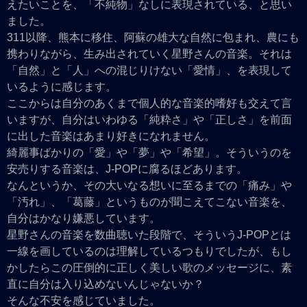
えたいことを、「不純物」なしに表現されている、と思い
ました。
311以降、熊本に移住、阿蘇の雄大な自然に包まれ、農にも
携わりながら、生み出されていく星野さんの音楽。それは
「自然」と「人」への混じりけない「愛情」、を表現して
いるように感じます。
ここからは自分のあくまで個人的な音楽的嗜好も交えて言
いますが、自分はいわゆる「純粋さ」や「正しさ」を前面
に出した音楽はあまり好きになれません。
綺麗事ばかりの「愛」や「夢」や「希望」。そういうのを
安売りする音楽は、J-POPに腐るほどあります。
なんというか、その大いなる想いに至るまでの「痛み」や
「汚れ」、「葛藤」というものが聞こえてこない音楽を、
自分はかなり嫌悪しています。
星野さんの音楽を数曲聴いた段階で、そういうJ-POPとは
一線を画しているのは理解しているつもりでしたが、もし
かしたらこの圧倒的に正しく美しい歌のメッセージに、素
直に自分は入り込めないんじゃないか？
そんな不安を感じていました。