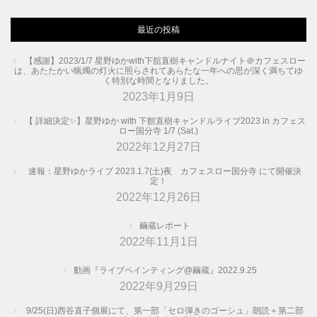
最近の投稿
【感謝】2023/1/7 星野ゆかwith下舘直樹キャンドルナイト＠カフェスロー
は、あたたかい蝋燭の灯火に照らされてあらたな一年への思が深く満ちてゆ
く特別な時間となりました。
2023年1月9日
【 詳細決定✨】星野ゆか with 下館直樹キャンドルライブ2023 in カフェス
ロー国分寺 1/7 (Sat.)
2022年12月27日
速報：星野ゆかライブ 2023.1.7(土)夜 カフェスロー国分寺 にて開催決
定！
2022年12月26日
繭蔵レポート
2022年11月1日
動画『ライブペインティング@繭蔵』2022.9.25
2022年9月29日
9/25(日)西谷直子個展にて、第一部「セロ弾きのゴーシュ」朗読＋第二部