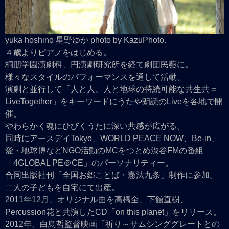
yuka hoshino 星野ゆか photo by KazuPhoto.
４歳よりピアノをはじめる。
桐朋学園演劇科、円演劇研究所を経て劇団民藝に。
様々なスタイルのパフォーマンスを通して活動。
演劇と並行して「人と人、人と地球の持続可能な共生共＝
LiveTogether」をキーワードにうたや朗読のLiveを各地で開
催。
やわらかく魂にひびくうたに深い共感が広がる。
同時にアースデイTokyo、WORLD PEACE NOW、Be-in、
愛・地球博などNGO活動のMCをつとめ渋谷FMの番組
「4GLOBAL PE＠CE」のパーソナリティー。
合同出版社刊「全国お郷ことば・憲法九条」制作に参加。
二人の子どもを自宅にて出産。
2011年12月、オリジナル曲を高橋全、下館直樹、
Percussion花と共演したCD「on this planet」をリリース。
2012年、白鳥哲監督映画「祈り～サムシンググレートとの