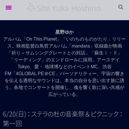
Home
星野ゆか
LIVE info
アルバム「On This Planet」「いのちのものがたり」リリー
ス。映画監督白鳥哲アルバム「mandara」収録曲が映画
LIVE Archives
「祈り～サムシンググレートとの対話」「蘇生Ⅰ・Ⅱ」
「リーディング」のエンドロールに採用。アースデイ
Movie
Tokyo、愛・ 地球博などのイベントMC、渋谷
Discography
FM「4GLOBAL PE＠CE」パーソナリティー。宇宙の響き
を伝える透明なサウンドは、本当の自分を思い出す旅に誘
Profile
う。各地でコンサートを開催し、魂を響く歌に深い共感が
広がっている。
6/20(日
)
：
ス
テ
ラ
の
杜
の
音楽祭
＆
ピ
ク
ニ
ッ
ク
：
第一回