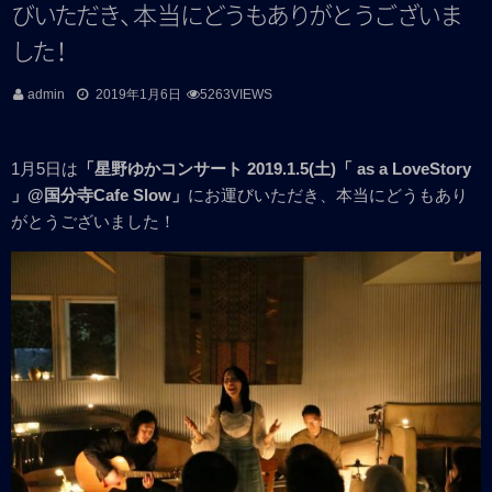
び
い
た
だ
き
、
本
当
に
ど
う
も
あ
り
が
と
う
ご
ざ
い
ま
し
た
！
admin
2019年1月6日
5263VIEWS
1月5日は
「星野ゆかコンサート 2019.1.5(土)「 as a LoveStory
」@国分寺Cafe Slow」
にお運びいただき、本当にどうもあり
がとうございました！