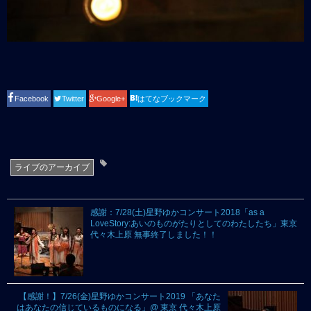
Facebook
Twitter
Google+
はてなブックマーク
ライブのアーカイブ
感謝：7/28(土)星野ゆかコンサート2018「as a
LoveStory:あいのものがたりとしてのわたしたち」東京
代々木上原 無事終了しました！！
【感謝！】7/26(金)星野ゆかコンサート2019 「あなた
はあなたの信じているものになる」@ 東京 代々木上原