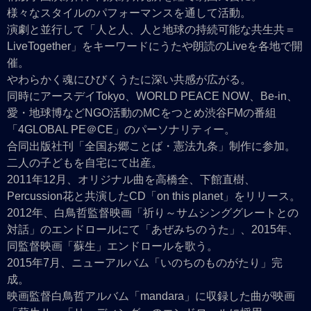
様々なスタイルのパフォーマンスを通して活動。
演劇と並行して「人と人、人と地球の持続可能な共生共＝
LiveTogether」をキーワードにうたや朗読のLiveを各地で開
催。
やわらかく魂にひびくうたに深い共感が広がる。
同時にアースデイTokyo、WORLD PEACE NOW、Be-in、
愛・地球博などNGO活動のMCをつとめ渋谷FMの番組
「4GLOBAL PE＠CE」のパーソナリティー。
合同出版社刊「全国お郷ことば・憲法九条」制作に参加。
二人の子どもを自宅にて出産。
2011年12月、オリジナル曲を高橋全、下館直樹、
Percussion花と共演したCD「on this planet」をリリース。
2012年、白鳥哲監督映画「祈り～サムシンググレートとの
対話」のエンドロールにて「あぜみちのうた」、2015年、
同監督映画「蘇生」エンドロールを歌う。
2015年7月、ニューアルバム「いのちのものがたり」完
成。
映画監督白鳥哲アルバム「mandara」に収録した曲が映画