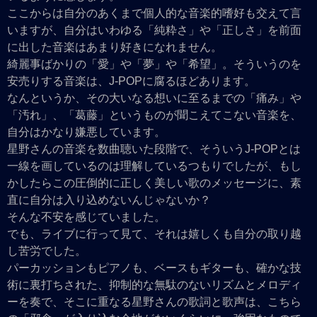
ここからは自分のあくまで個人的な音楽的嗜好も交えて言
いますが、自分はいわゆる「純粋さ」や「正しさ」を前面
に出した音楽はあまり好きになれません。
綺麗事ばかりの「愛」や「夢」や「希望」。そういうのを
安売りする音楽は、J-POPに腐るほどあります。
なんというか、その大いなる想いに至るまでの「痛み」や
「汚れ」、「葛藤」というものが聞こえてこない音楽を、
自分はかなり嫌悪しています。
星野さんの音楽を数曲聴いた段階で、そういうJ-POPとは
一線を画しているのは理解しているつもりでしたが、もし
かしたらこの圧倒的に正しく美しい歌のメッセージに、素
直に自分は入り込めないんじゃないか？
そんな不安を感じていました。
でも、ライブに行って見て、それは嬉しくも自分の取り越
し苦労でした。
パーカッションもピアノも、ベースもギターも、確かな技
術に裏打ちされた、抑制的な無駄のないリズムとメロディ
ーを奏で、そこに重なる星野さんの歌詞と歌声は、こちら