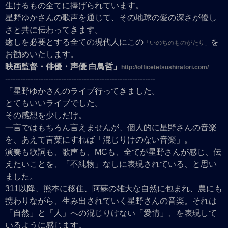
生けるもの全てに捧げられています。
星野ゆかさんの歌声を通じて、その地球の愛の深さが優し
さと共に伝わってきます。
癒しを必要とする全ての現代人にこの
を
「いのちのものがたり」
お勧めいたします。
映画監督・俳優・声優 白鳥哲」
http://officetetsushiratori.com/
-----------------------------------------------------------
「星野ゆかさんのライブ行ってきました。
とてもいいライブでした。
その感想を少しだけ。
一言ではもちろん言えませんが、個人的に星野さんの音楽
を、あえて言葉にすれば「混じりけのない音楽」。
演奏も歌詞も、歌声も、MCも、全てが星野さんが感じ、伝
えたいことを、「不純物」なしに表現されている、と思い
ました。
311以降、熊本に移住、阿蘇の雄大な自然に包まれ、農にも
携わりながら、生み出されていく星野さんの音楽。それは
「自然」と「人」への混じりけない「愛情」、を表現して
いるように感じます。