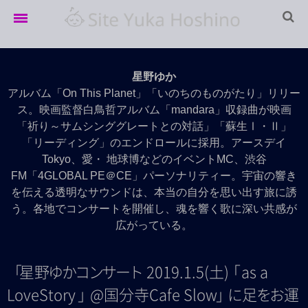
Home
星野ゆか
LIVE info
アルバム「On This Planet」「いのちのものがたり」リリー
ス。映画監督白鳥哲アルバム「mandara」収録曲が映画
LIVE Archives
「祈り～サムシンググレートとの対話」「蘇生Ⅰ・Ⅱ」
「リーディング」のエンドロールに採用。アースデイ
Movie
Tokyo、愛・ 地球博などのイベントMC、渋谷
Discography
FM「4GLOBAL PE＠CE」パーソナリティー。宇宙の響き
を伝える透明なサウンドは、本当の自分を思い出す旅に誘
Profile
う。各地でコンサートを開催し、魂を響く歌に深い共感が
広がっている。
「
星
野
ゆ
か
コ
ン
サ
ー
ト
2019.1.5(土
)
「
as a
LoveStory
」
@国分寺Cafe Slo
w
」
に
足
を
お
運